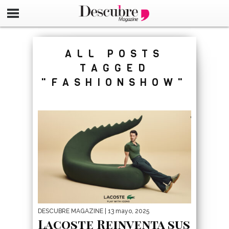
google-site-verification=_UCdsju0_s7tEFgjpjNYWdThIX7oT
ALL POSTS
TAGGED
"FASHIONSHOW"
DESCUBRE MAGAZINE
| 13 mayo, 2025
Lacoste Reinventa sus