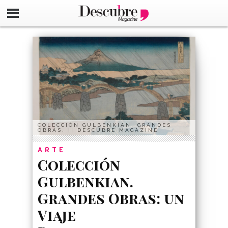
google-site-verification=_UCdsju0_s7tEFgjpjNYWdThIX7oT
COLECCIÓN GULBENKIAN. GRANDES
OBRAS. || DESCUBRE MAGAZINE
ARTE
Colección
Gulbenkian.
Grandes Obras: un
Viaje