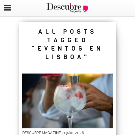
google-site-verification=_UCdsju0_s7tEFgjpjNYWdThIX7oT
ALL POSTS
TAGGED
"EVENTOS EN
LISBOA"
DESCUBRE MAGAZINE
| 1 julio, 2026