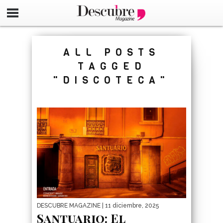
google-site-verification=_UCdsju0_s7tEFgjpjNYWdThIX7oT
ALL POSTS
TAGGED
"DISCOTECA"
DESCUBRE MAGAZINE
| 11 diciembre, 2025
Santuario: El