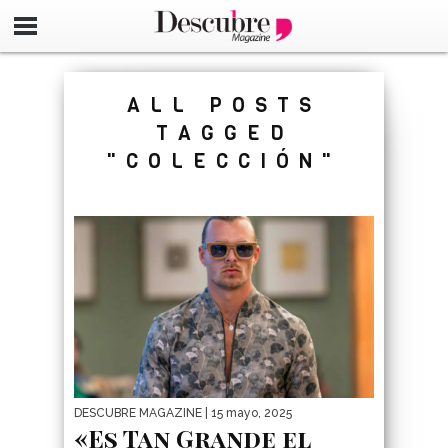
google-site-verification=_UCdsju0_s7tEFgjpjNYWdThIX7oT
ALL POSTS
TAGGED
"COLECCIÓN"
DESCUBRE MAGAZINE
| 15 mayo, 2025
«Es Tan Grande el