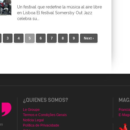
Un festival que redefine la música al aire libre
en Lisboa El festival Somersby Out Jazz
celebra su...
3
4
5
6
7
8
9
Next ›
¿QUIENES SOMOS?
MAGA
Le Groupe
Franci
Termos e Condições Gerais
E-Mag
Notícia Legal
em
Política de Privacidade