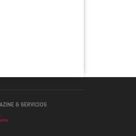
ZINE & SERVICIOS
a
azine