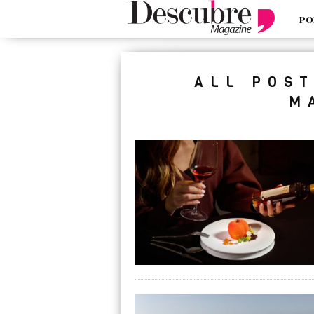
PO
google-site-verification=_UCdsju0
ALL POS
M