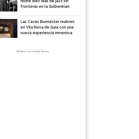
reúne diez días de jazz sin
fronteras en la Gulbenkian
Las Caves Burmester reabren
en Vila Nova de Gaia con una
nueva experiencia inmersiva
ADVERTISEMENT
Enter ad code here