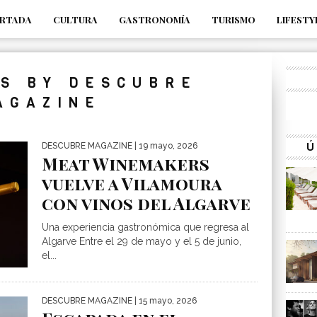
RTADA
CULTURA
GASTRONOMÍA
TURISMO
LIFESTY
_s7tEFgjpjNYWdThIX7oTMtHhdhYNQ_fdM4
TS BY DESCUBRE
AGAZINE
Ú
DESCUBRE MAGAZINE
| 19 mayo, 2026
Meat Winemakers
vuelve a Vilamoura
con vinos del Algarve
Una experiencia gastronómica que regresa al
Algarve Entre el 29 de mayo y el 5 de junio,
el...
DESCUBRE MAGAZINE
| 15 mayo, 2026