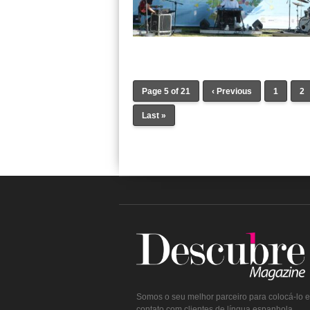
Page 5 of 21
‹ Previous
1
2
Last »
Somos o seu melhor parceiro para colocá-lo 
contato com clientes de língua espanhola.