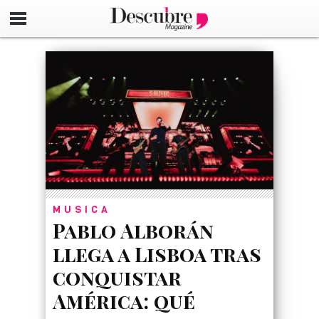
google-site-verification=_UCdsju0_s7tEFgjpjNYWdThIX7oT
MUSICA
Pablo Alborán
llega a Lisboa tras
conquistar
América: qué