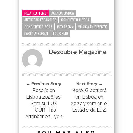
google-site-verification=_UCdsju0_s7tEFgjpjNYWdThIX7oTMt
RELATED ITEMS
AGENDA LISBOA
ARTISTAS ESPAÑOLES
CONCIERTO LISBOA
CONCIERTOS 2026
MEO ARENA
MÚSICA EN DIRECTO
PABLO ALBORÁN
TOUR KM0
Descubre Magazine
← Previous Story
Next Story →
Rosalía en
Karol G actuará
Lisboa 2026: asi
en Lisboa en
Será su LUX
2027 y será en el
TOUR Tras
Estádio da Luz)
Arrancar en Lyon