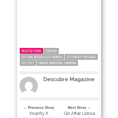
google-site-verification=_UCdsju0_s7tEFgjpjNYWdThIX7oTMt
RELATED ITEMS
CASCAIS
FESTIVAL MÚSICA ELECTRÓNICA
FESTIVALES PORTUGAL
OUT FEST
PARQUE MARECHAL CARMONA
Descubre Magazine
← Previous Story
Next Story →
Insanity X
Gin Affair Lisboa