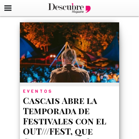
google-site-verification=_UCdsju0_s7tEFgjpjNYWdThIX7oT
EVENTOS
Cascais Abre la
Temporada de
Festivales con el
OUT///FEST, que