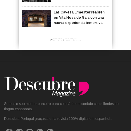
Las Caves Burmester reabren
en Vila Nova de Gaia con una
nueva experiencia inmersiva
ADVERTISEMENT
Enter ad code here
Somos o seu melhor parceiro para colocá-lo em contato com clientes de
língua espanhola.
Descubra Portugal graças a uma revista 100% digital em espanhol..