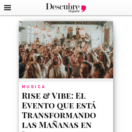
google-site-verification=_UCdsju0_s7tEFgjpjNYWdThIX7oT
MUSICA
Rise & Vibe: El
Evento que está
Transformando
las Mañanas en