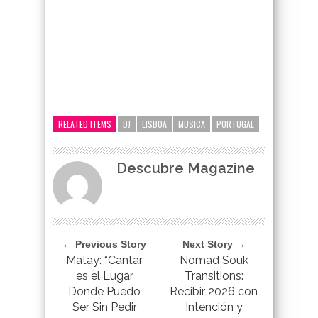
google-site-verification=_UCdsju0_s7tEFgjpjNYWdThIX7oTMt
RELATED ITEMS
DJ
LISBOA
MUSICA
PORTUGAL
Descubre Magazine
← Previous Story
Next Story →
Matay: “Cantar
Nomad Souk
es el Lugar
Transitions:
Donde Puedo
Recibir 2026 con
Ser Sin Pedir
Intención y