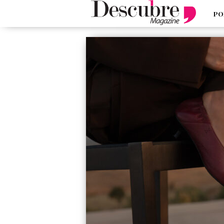
PO
google-site-verification=_UCdsju0