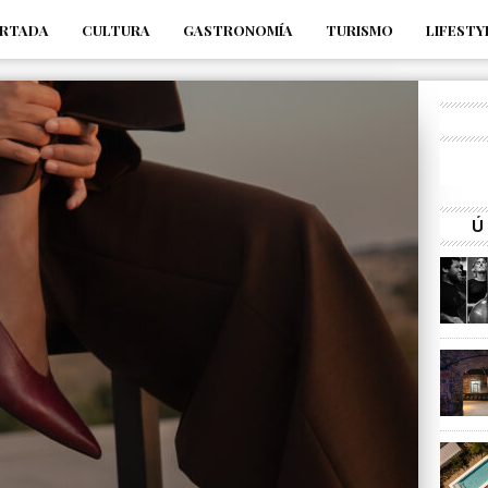
RTADA
CULTURA
GASTRONOMÍA
TURISMO
LIFESTY
_s7tEFgjpjNYWdThIX7oTMtHhdhYNQ_fdM4
Ú