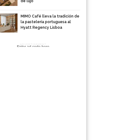
de lujo
MIMO Café lleva la tradición de
la pastelería portuguesa al
Hyatt Regency Lisboa
ADVERTISEMENT
Enter ad code here