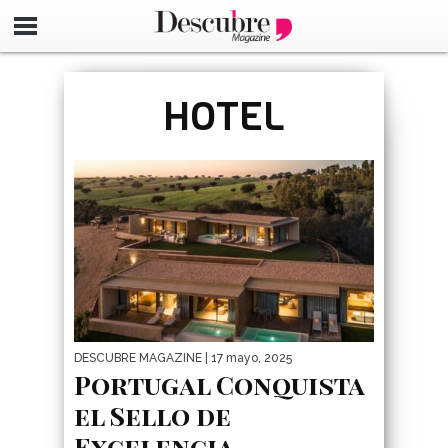
google-site-verification=_UCdsju0_s7tEFgjpjNYWdThIX7oT
HOTEL
DESCUBRE MAGAZINE
| 17 mayo, 2025
Portugal Conquista
el Sello de
Excelencia