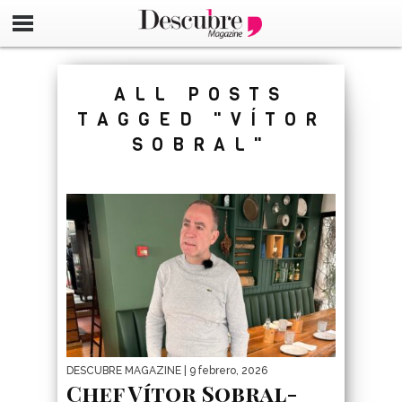
google-site-verification=_UCdsju0_s7tEFgjpjNYWdThIX7oT
ALL POSTS
TAGGED "VÍTOR
SOBRAL"
DESCUBRE MAGAZINE
| 9 febrero, 2026
Chef Vítor Sobral-