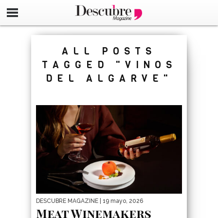
google-site-verification=_UCdsju0_s7tEFgjpjNYWdThIX7oT
ALL POSTS
TAGGED "VINOS
DEL ALGARVE"
DESCUBRE MAGAZINE
| 19 mayo, 2026
Meat Winemakers