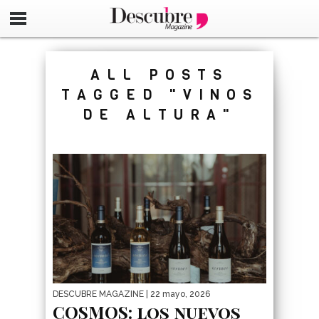
google-site-verification=_UCdsju0_s7tEFgjpjNYWdThIX7oT
ALL POSTS
TAGGED "VINOS
DE ALTURA"
DESCUBRE MAGAZINE
| 22 mayo, 2026
COSMOS: los nuevos