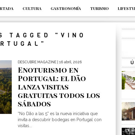
RTADA
CULTURA
GASTRONOMÍA
TURISMO
LIFESTY
_s7tEFgjpjNYWdThIX7oTMtHhdhYNQ_fdM4
S TAGGED "VINO
RTUGAL"
Ú
DESCUBRE MAGAZINE
| 16 abril, 2026
Enoturismo en
Portugal: el Dão
lanza visitas
gratuitas todos los
sábados
“No Dão a las 5” es la nueva iniciativa que
invita a descubrir bodegas en Portugal con
visitas...