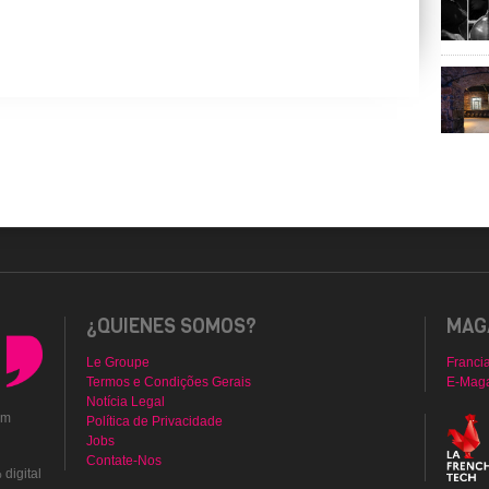
¿QUIENES SOMOS?
MAGA
Le Groupe
Franci
Termos e Condições Gerais
E-Mag
Notícia Legal
em
Política de Privacidade
Jobs
Contate-Nos
digital