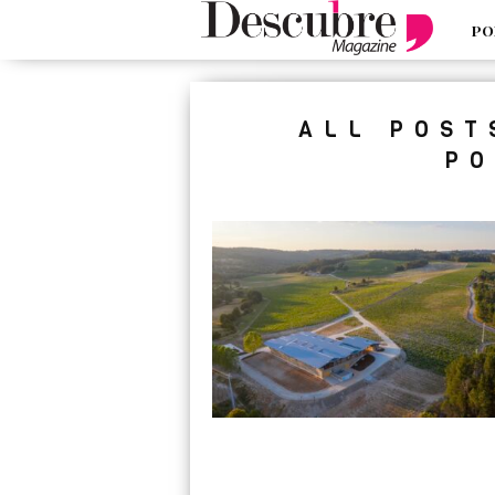
PO
google-site-verification=_UCdsju0
ALL POST
PO