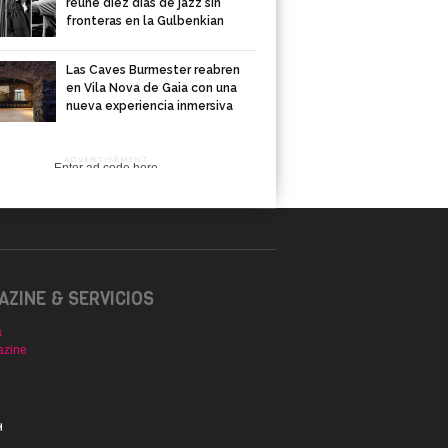
reúne diez días de jazz sin
fronteras en la Gulbenkian
Las Caves Burmester reabren
en Vila Nova de Gaia con una
nueva experiencia inmersiva
ADVERTISEMENT
Enter ad code here
ZINE & SERVICIOS
a
azine