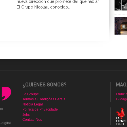
nueva dirección que promete dar que hablar.
El Grupo Nicolau, conocido...
¿QUIENES SOMOS?
MAGA
Le Groupe
Franci
Termos e Condições Gerais
E-Mag
Notícia Legal
em
Política de Privacidade
Jobs
Contate-Nos
digital