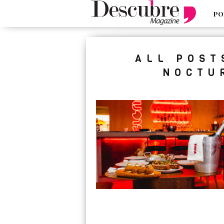
PO
google-site-verification=_UCdsju0
ALL POST
NOCTU