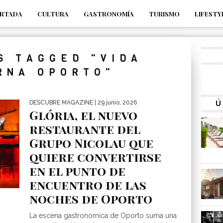
RTADA
CULTURA
GASTRONOMÍA
TURISMO
LIFESTY
_s7tEFgjpjNYWdThIX7oTMtHhdhYNQ_fdM4
S TAGGED "VIDA
RNA OPORTO"
Ú
DESCUBRE MAGAZINE
| 29 junio, 2026
Glória, el nuevo
restaurante del
Grupo Nicolau que
quiere convertirse
en el punto de
encuentro de las
noches de Oporto
La escena gastronómica de Oporto suma una