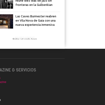
reúne diez días de jazz sin
fronteras en la Gulbenkian
Las Caves Burmester reabren
en Vila Nova de Gaia con una
nueva experiencia inmersiva
ADVERTISEMENT
Enter ad code here
ZINE & SERVICIOS
a
azine