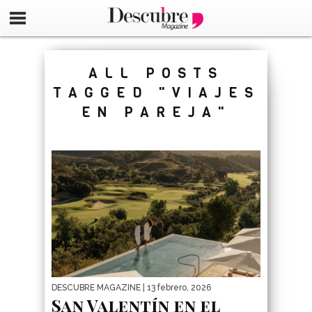
google-site-verification=_UCdsju0_s7tEFgjpjNYWdThIX7oT
ALL POSTS
TAGGED "VIAJES
EN PAREJA"
DESCUBRE MAGAZINE
| 13 febrero, 2026
San Valentín en el