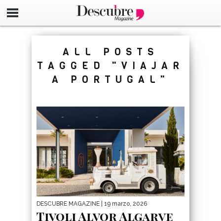
google-site-verification=_UCdsju0_s7tEFgjpjNYWdThIX7oT
ALL POSTS
TAGGED "VIAJAR
A PORTUGAL"
DESCUBRE MAGAZINE
| 19 marzo, 2026
Tivoli Alvor Algarve