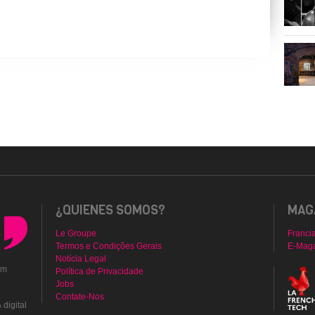
¿QUIENES SOMOS?
MAGA
Le Groupe
Franci
Termos e Condições Gerais
E-Mag
Notícia Legal
em
Política de Privacidade
Jobs
Contate-Nos
digital