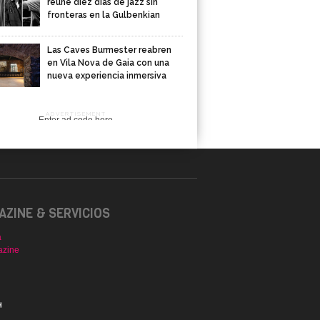
reúne diez días de jazz sin
fronteras en la Gulbenkian
Las Caves Burmester reabren
en Vila Nova de Gaia con una
nueva experiencia inmersiva
ADVERTISEMENT
Enter ad code here
ZINE & SERVICIOS
a
azine