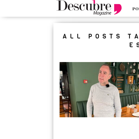
PO
google-site-verification=_UCdsju0
ALL POSTS T
E