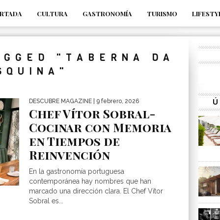
RTADA
CULTURA
GASTRONOMÍA
TURISMO
LIFESTY
_s7tEFgjpjNYWdThIX7oTMtHhdhYNQ_fdM4
AGGED "TABERNA DA
SQUINA"
Ú
DESCUBRE MAGAZINE
| 9 febrero, 2026
Chef Vítor Sobral-
Cocinar con Memoria
en Tiempos de
Reinvención
En la gastronomía portuguesa
contemporánea hay nombres que han
marcado una dirección clara. El Chef Vítor
Sobral es...