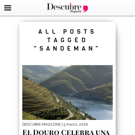
google-site-verification=_UCdsju0_s7tEFgjpjNYWdThIX7oT
ALL POSTS
TAGGED
"SANDEMAN"
DESCUBRE MAGAZINE
| 5 marzo, 2026
El Douro Celebra una