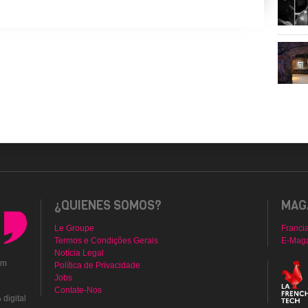
¿QUIENES SOMOS?
MAGA
Le Groupe
Franci
Termos e Condições Gerais
E-Mag
Notícia Legal
em
Política de Privacidade
Jobs
Contate-Nos
digital