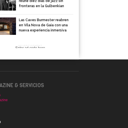
reúne diez días de jazz sin
fronteras en la Gulbenkian
Las Caves Burmester reabren
en Vila Nova de Gaia con una
nueva experiencia inmersiva
ADVERTISEMENT
Enter ad code here
ZINE & SERVICIOS
a
azine