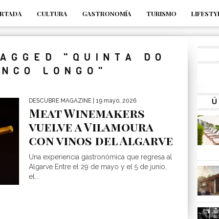
RTADA
CULTURA
GASTRONOMÍA
TURISMO
LIFESTY
_s7tEFgjpjNYWdThIX7oTMtHhdhYNQ_fdM4
TAGGED "QUINTA DO
NCO LONGO"
Ú
DESCUBRE MAGAZINE
| 19 mayo, 2026
Meat Winemakers
vuelve a Vilamoura
con vinos del Algarve
Una experiencia gastronómica que regresa al
Algarve Entre el 29 de mayo y el 5 de junio,
el...