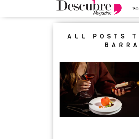
PO
google-site-verification=_UCdsju0
ALL POSTS 
BARRA