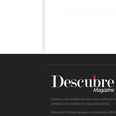
Somos o seu melhor parceiro para colocá-lo 
contato com clientes de língua espanhola.
Descubra Portugal graças a uma revista 100% 