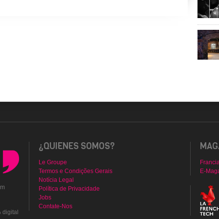
¿QUIENES SOMOS?
MAGA
Le Groupe
Franci
Termos e Condições Gerais
E-Mag
Notícia Legal
em
Política de Privacidade
Jobs
Contate-Nos
digital