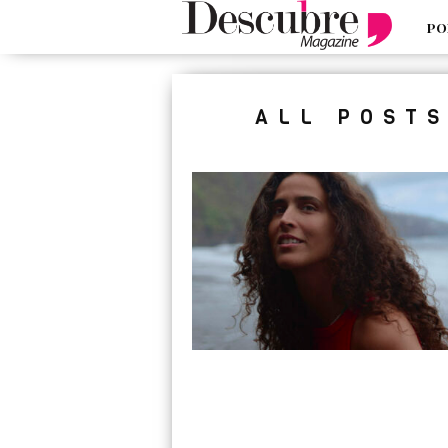
PO
google-site-verification=_UCdsju0
ALL POST