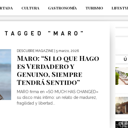
RTADA
CULTURA
GASTRONOMÍA
TURISMO
LIFESTY
_s7tEFgjpjNYWdThIX7oTMtHhdhYNQ_fdM4
S TAGGED "MARO"
DESCUBRE MAGAZINE
| 5 marzo, 2026
Maro: “Si lo que Hago
Ú
es Verdadero y
Genuino, Siempre
Tendrá Sentido”
MARO firma en «SO MUCH HAS CHANGED»
su disco más íntimo: un relato de madurez,
fragilidad y libertad...