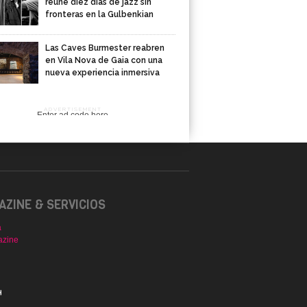
reúne diez días de jazz sin
fronteras en la Gulbenkian
Las Caves Burmester reabren
en Vila Nova de Gaia con una
nueva experiencia inmersiva
ADVERTISEMENT
Enter ad code here
ZINE & SERVICIOS
a
azine