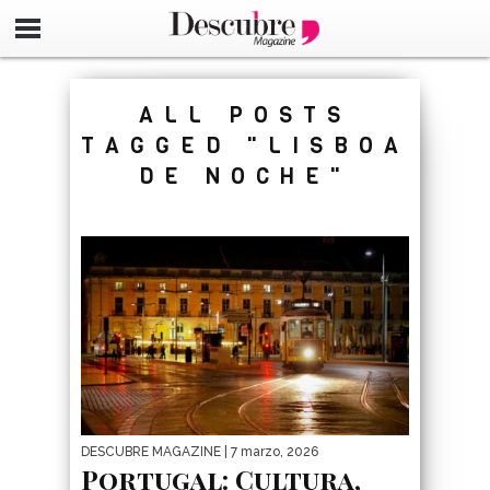
google-site-verification=_UCdsju0_s7tEFgjpjNYWdThIX7oT
ALL POSTS
TAGGED "LISBOA
DE NOCHE"
DESCUBRE MAGAZINE
| 7 marzo, 2026
Portugal: Cultura,