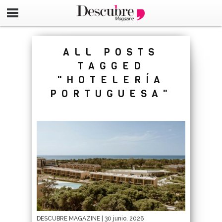
google-site-verification=_UCdsju0_s7tEFgjpjNYWdThIX7oT
ALL POSTS
TAGGED
"HOTELERÍA
PORTUGUESA"
DESCUBRE MAGAZINE
| 30 junio, 2026