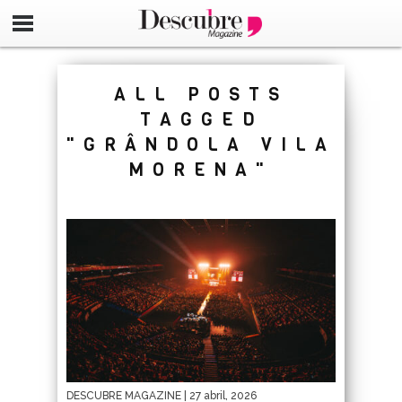
google-site-verification=_UCdsju0_s7tEFgjpjNYWdThIX7oT
ALL POSTS
TAGGED
"GRÂNDOLA VILA
MORENA"
DESCUBRE MAGAZINE
| 27 abril, 2026