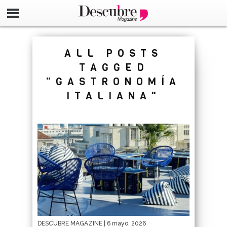
google-site-verification=_UCdsju0_s7tEFgjpjNYWdThIX7oT
ALL POSTS
TAGGED
"GASTRONOMÍA
ITALIANA"
DESCUBRE MAGAZINE
| 6 mayo, 2026