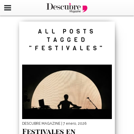
google-site-verification=_UCdsju0_s7tEFgjpjNYWdThIX7oT
ALL POSTS
TAGGED
"FESTIVALES"
DESCUBRE MAGAZINE
| 7 enero, 2026
Festivales en