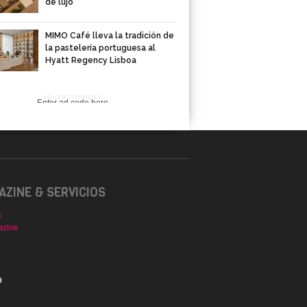
de lujo
MIMO Café lleva la tradición de
la pastelería portuguesa al
Hyatt Regency Lisboa
ADVERTISEMENT
Enter ad code here
ZINE & SERVICIOS
a
azine