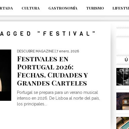
RTADA
CULTURA
GASTRONOMÍA
TURISMO
LIFESTY
_s7tEFgjpjNYWdThIX7oTMtHhdhYNQ_fdM4
TAGGED "FESTIVAL"
DESCUBRE MAGAZINE
| 7 enero, 2026
Festivales en
Ú
Portugal 2026:
Fechas, Ciudades y
Grandes Carteles
Portugal se prepara para un verano musical
intenso en 2026. De Lisboa al norte del país,
los principales...