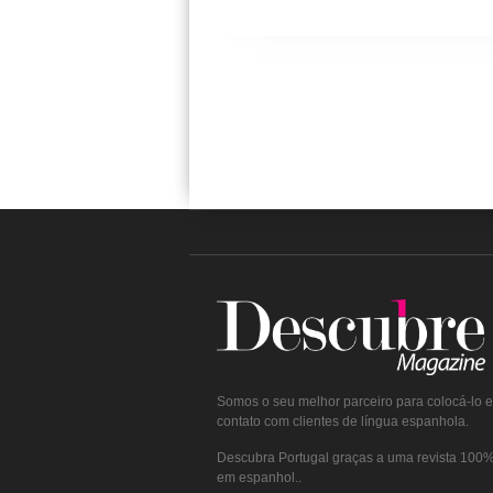
Somos o seu melhor parceiro para colocá-lo 
contato com clientes de língua espanhola.
Descubra Portugal graças a uma revista 100% 
em espanhol..