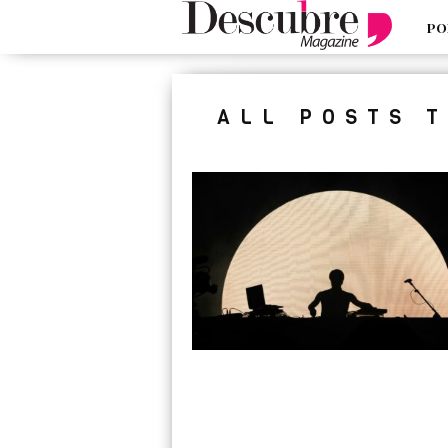
PO
google-site-verification=_UCdsju0
ALL POSTS 