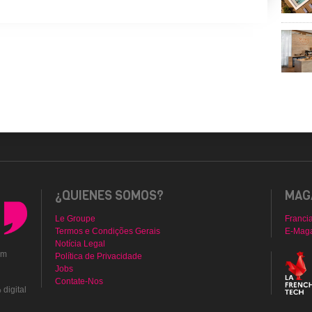
¿QUIENES SOMOS?
MAGA
Le Groupe
Franci
Termos e Condições Gerais
E-Mag
Notícia Legal
em
Política de Privacidade
Jobs
Contate-Nos
digital