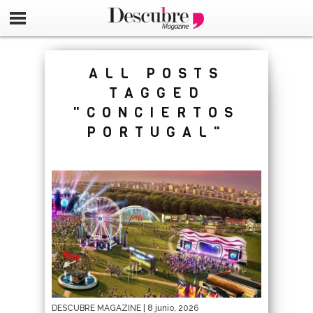
google-site-verification=_UCdsju0_s7tEFgjpjNYWdThIX7oT
ALL POSTS
TAGGED
"CONCIERTOS
PORTUGAL"
DESCUBRE MAGAZINE
| 8 junio, 2026