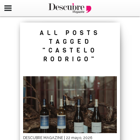
google-site-verification=_UCdsju0_s7tEFgjpjNYWdThIX7oT
ALL POSTS
TAGGED
"CASTELO
RODRIGO"
DESCUBRE MAGAZINE
| 22 mayo, 2026