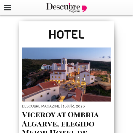
google-site-verification=_UCdsju0_s7tEFgjpjNYWdThIX7oT
HOTEL
DESCUBRE MAGAZINE
| 16 julio, 2026
Viceroy at Ombria
Algarve, elegido
Mejor Hotel de