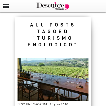
google-site-verification=_UCdsju0_s7tEFgjpjNYWdThIX7oT
ALL POSTS
TAGGED
"TURISMO
ENOLÓGICO"
DESCUBRE MAGAZINE
| 28 julio, 2026