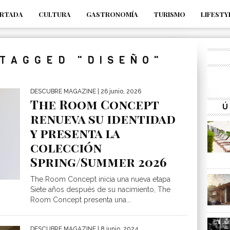
RTADA
CULTURA
GASTRONOMÍA
TURISMO
LIFESTY
_s7tEFgjpjNYWdThIX7oTMtHhdhYNQ_fdM4
 TAGGED "DISEÑO"
DESCUBRE MAGAZINE
| 26 junio, 2026
The Room Concept
Ú
renueva su identidad
y presenta la
colección
Spring/Summer 2026
The Room Concept inicia una nueva etapa
Siete años después de su nacimiento, The
Room Concept presenta una...
DESCUBRE MAGAZINE
| 8 junio, 2024