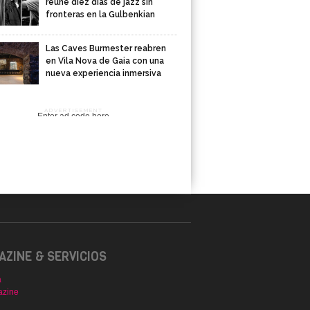
reúne diez días de jazz sin
fronteras en la Gulbenkian
Las Caves Burmester reabren
en Vila Nova de Gaia con una
nueva experiencia inmersiva
ADVERTISEMENT
Enter ad code here
ZINE & SERVICIOS
a
azine