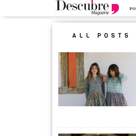
PO
google-site-verification=_UCdsju0
ALL POSTS