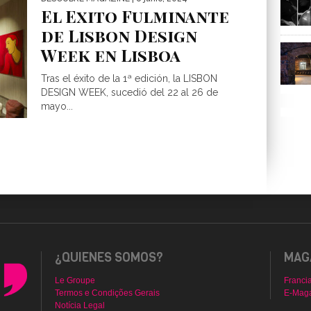
El Exito Fulminante
de Lisbon Design
Week en Lisboa
Tras el éxito de la 1ª edición, la LISBON
DESIGN WEEK, sucedió del 22 al 26 de
mayo...
¿QUIENES SOMOS?
MAGA
Le Groupe
Franci
Termos e Condições Gerais
E-Mag
Notícia Legal