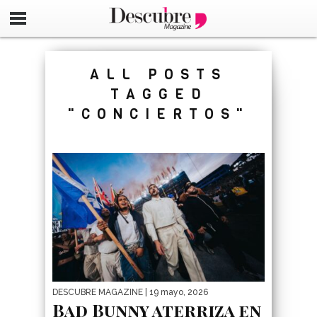
google-site-verification=_UCdsju0_s7tEFgjpjNYWdThIX7oT
ALL POSTS
TAGGED
"CONCIERTOS"
DESCUBRE MAGAZINE
| 19 mayo, 2026
Bad Bunny aterriza en