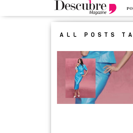
PO
google-site-verification=_UCdsju0
ALL POSTS T