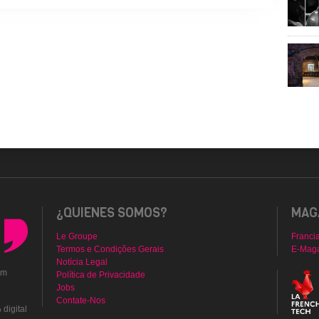
¿QUIENES SOMOS?
MAGA
Le Groupe
Franci
Termos e Condições Gerais
E-Mag
Notícia Legal
em
Política de Privacidade
Jobs
Contate-Nos
digital