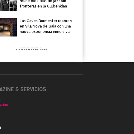
reúne diez días de jazz sin
fronteras en la Gulbenkian
Las Caves Burmester reabren
en Vila Nova de Gaia con una
nueva experiencia inmersiva
ADVERTISEMENT
Enter ad code here
ZINE & SERVICIOS
a
azine