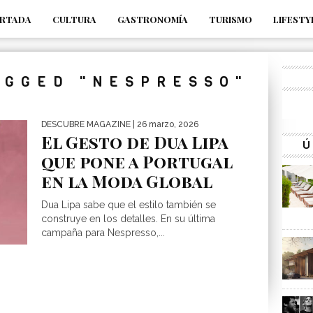
RTADA
CULTURA
GASTRONOMÍA
TURISMO
LIFESTY
_s7tEFgjpjNYWdThIX7oTMtHhdhYNQ_fdM4
AGGED "NESPRESSO"
DESCUBRE MAGAZINE
| 26 marzo, 2026
El Gesto de Dua Lipa
Ú
que pone a Portugal
en la Moda Global
Dua Lipa sabe que el estilo también se
construye en los detalles. En su última
campaña para Nespresso,...