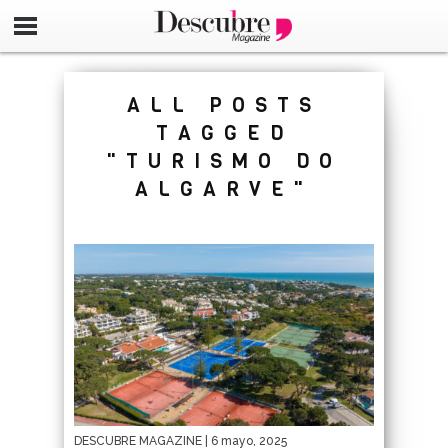
google-site-verification=_UCdsju0_s7tEFgjpjNYWdThIX7oT
ALL POSTS
TAGGED
"TURISMO DO
ALGARVE"
DESCUBRE MAGAZINE
| 6 mayo, 2025