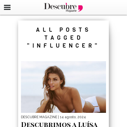
google-site-verification=_UCdsju0_s7tEFgjpjNYWdThIX7oT
ALL POSTS
TAGGED
"INFLUENCER"
DESCUBRE MAGAZINE
| 14 agosto, 2024
Descubrimos a Luísa