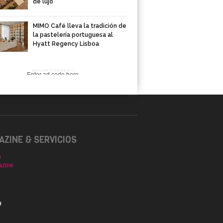
de lujo
MIMO Café lleva la tradición de
la pastelería portuguesa al
Hyatt Regency Lisboa
ADVERTISEMENT
Enter ad code here
ZINE & SERVICIOS
a
azine