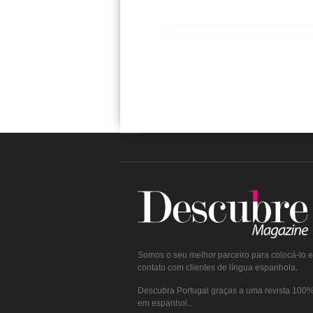
Somos o seu melhor parceiro para colocá-lo 
contato com clientes de língua espanhola.
Descubra Portugal graças a uma revista 100% 
em espanhol..