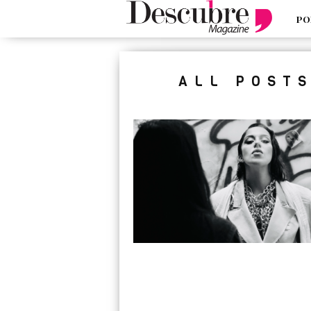
PO
google-site-verification=_UCdsju0
ALL POST