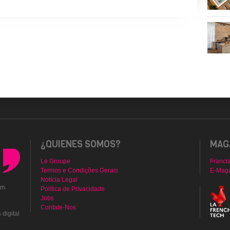
¿QUIENES SOMOS?
MAGA
Le Groupe
Franci
Termos e Condições Gerais
E-Mag
Notícia Legal
em
Política de Privacidade
Jobs
Contate-Nos
digital