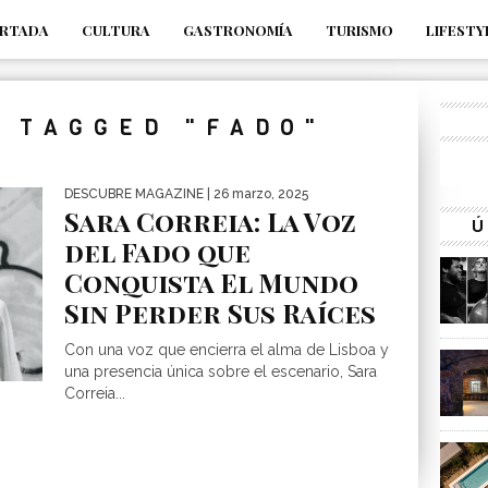
RTADA
CULTURA
GASTRONOMÍA
TURISMO
LIFESTY
_s7tEFgjpjNYWdThIX7oTMtHhdhYNQ_fdM4
S TAGGED "FADO"
DESCUBRE MAGAZINE
| 26 marzo, 2025
Sara Correia: La Voz
Ú
del Fado que
Conquista El Mundo
Sin Perder Sus Raíces
Con una voz que encierra el alma de Lisboa y
una presencia única sobre el escenario, Sara
Correia...