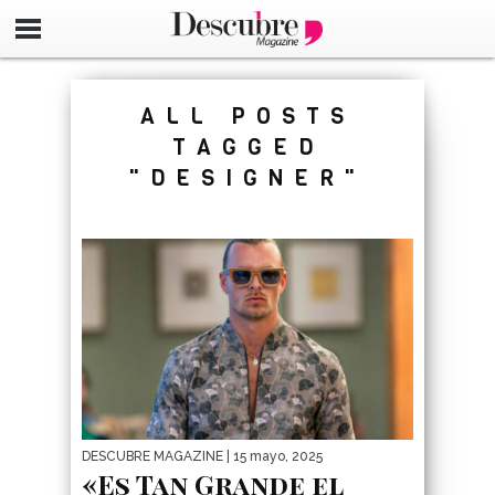
google-site-verification=_UCdsju0_s7tEFgjpjNYWdThIX7oT
ALL POSTS
TAGGED
"DESIGNER"
DESCUBRE MAGAZINE
| 15 mayo, 2025
«Es Tan Grande el