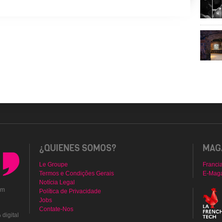
¿QUIENES SOMOS?
MAGA
Le Groupe
Franci
Termos e Condições Gerais
E-Mag
Notícia Legal
em
Política de Privacidade
Jobs
Contate-Nos
digital