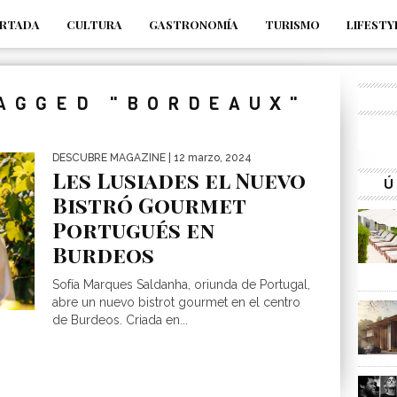
RTADA
CULTURA
GASTRONOMÍA
TURISMO
LIFESTY
_s7tEFgjpjNYWdThIX7oTMtHhdhYNQ_fdM4
TAGGED "BORDEAUX"
DESCUBRE MAGAZINE
| 12 marzo, 2024
Les Lusiades el Nuevo
Ú
Bistró Gourmet
Portugués en
Burdeos
Sofía Marques Saldanha, oriunda de Portugal,
abre un nuevo bistrot gourmet en el centro
de Burdeos. Criada en...