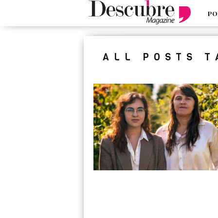
PO
google-site-verification=_UCdsju0
ALL POSTS 