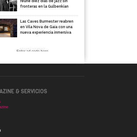
reúne diez días de jazz sin
fronteras en la Gulbenkian
Las Caves Burmester reabren
en Vila Nova de Gaia con una
nueva experiencia inmersiva
ADVERTISEMENT
Enter ad code here
ZINE & SERVICIOS
a
azine